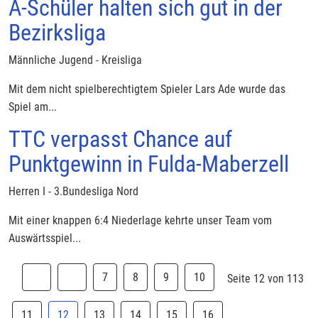
A-Schüler halten sich gut in der
Bezirksliga
Männliche Jugend - Kreisliga
Mit dem nicht spielberechtigtem Spieler Lars Ade wurde das
Spiel am...
TTC verpasst Chance auf
Punktgewinn in Fulda-Maberzell
Herren I - 3.Bundesliga Nord
Mit einer knappen 6:4 Niederlage kehrte unser Team vom
Auswärtsspiel...
7
8
9
10
Seite 12 von 113
11
12
13
14
15
16